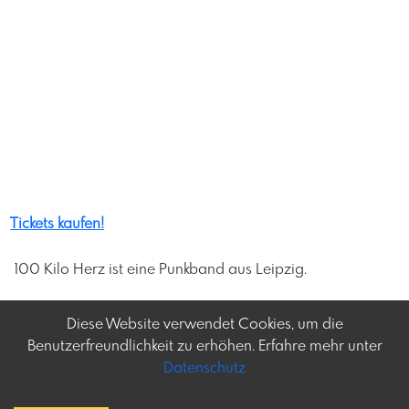
Tickets kaufen!
​ 100 Kilo Herz ist eine Punkband aus Leipzig. ​
Diese Website verwendet Cookies, um die
Benutzerfreundlichkeit zu erhöhen. Erfahre mehr unter
Datenschutz
Frey-tag.at
Impressum
Feine Veranstaltungen
Datenschutz