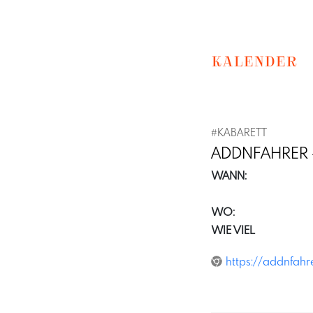
KALENDER
#
KABARETT
ADDNFAHRER 
WANN:
WO:
WIE VIEL
https://addnfahr