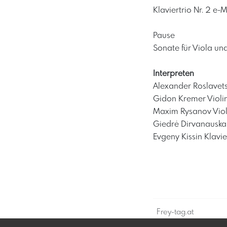
Klaviertrio Nr. 2 e-M
Pause
Sonate für Viola und
Interpreten
Alexander Roslavet
Gidon Kremer Violi
Maxim Rysanov Vio
Giedrė Dirvanauskai
Evgeny Kissin Klavie
Frey-tag.at
Feine Veranstaltung