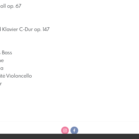
oll op. 67
 Klavier C-Dur op. 147
s Bass
ne
la
tė Violoncello
r
en