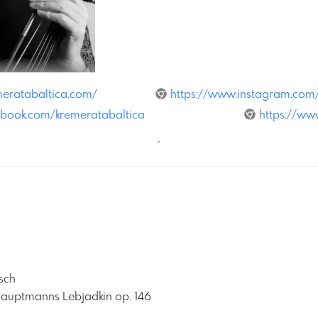
meratabaltica.com/
https://www.instagram.com/
ebook.com/kremeratabaltica
https://ww
´
sch
Hauptmanns Lebjadkin op. 146