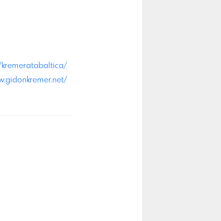
kremeratabaltica/
w.gidonkremer.net/