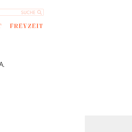
T
FREYZEIT
A.