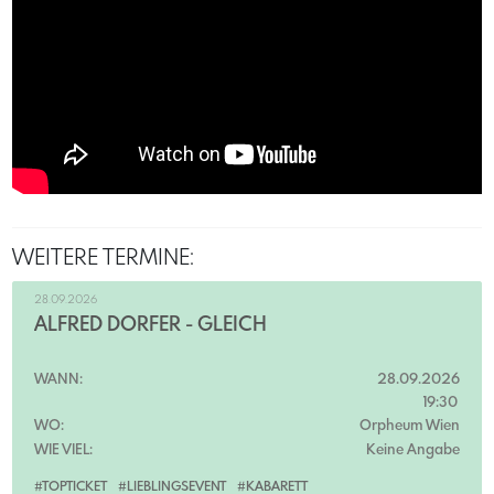
WEITERE TERMINE:
28.09.2026
ALFRED DORFER - GLEICH
WANN:
28.09.2026
19:30
WO:
Orpheum Wien
WIE VIEL:
Keine Angabe
#TOPTICKET
#LIEBLINGSEVENT
#KABARETT