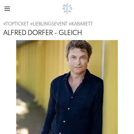
#
TOPTICKET
#
LIEBLINGSEVENT
#
KABARETT
ALFRED DORFER - GLEICH
Previous
Next