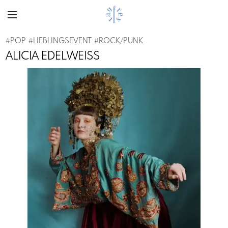
#
POP
#
LIEBLINGSEVENT
#
ROCK/PUNK
ALICIA EDELWEISS
Previous
Next