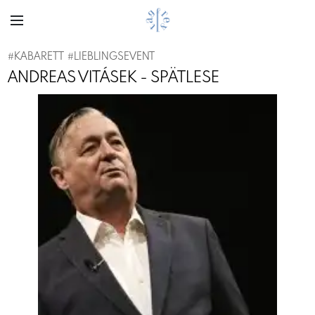
#
KABARETT
#
LIEBLINGSEVENT
ANDREAS VITÁSEK - SPÄTLESE
Previous
Next