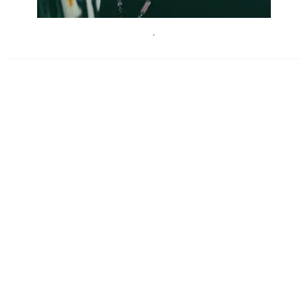
CarinaAntl
´