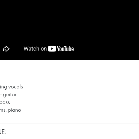
king vocals
- guitar
 bass
ms, piano​
E: