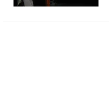
BarbaraPalffy
´