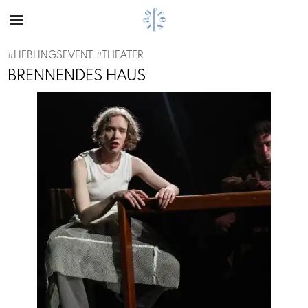
#
LIEBLINGSEVENT
#
THEATER
BRENNENDES HAUS
Previous
Next