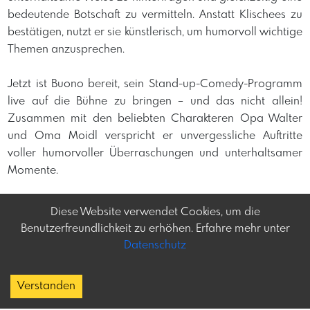
bedeutende Botschaft zu vermitteln. Anstatt Klischees zu
bestätigen, nutzt er sie künstlerisch, um humorvoll wichtige
Themen anzusprechen.
Jetzt ist Buono bereit, sein Stand-up-Comedy-Programm
live auf die Bühne zu bringen – und das nicht allein!
Zusammen mit den beliebten Charakteren Opa Walter
und Oma Moidl verspricht er unvergessliche Auftritte
voller humorvoller Überraschungen und unterhaltsamer
Momente.
Diese Website verwendet Cookies, um die
Benutzerfreundlichkeit zu erhöhen. Erfahre mehr unter
Datenschutz
Frey-tag.at
Impressum
Feine Veranstaltungen
Datenschutz
Verstanden
und mehr in Österreich
Copyright
Kontakt:
social@frey-tag.at
About