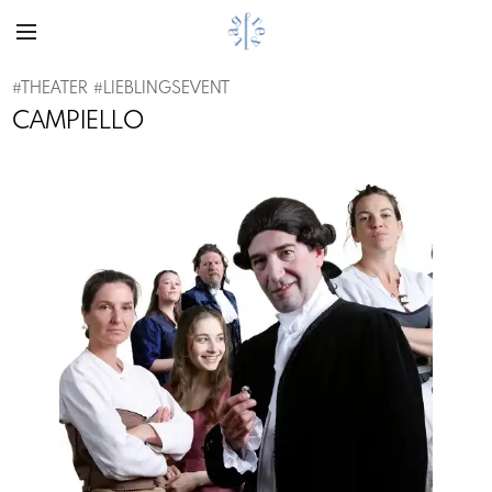
#
THEATER
#
LIEBLINGSEVENT
CAMPIELLO
Previous
Next