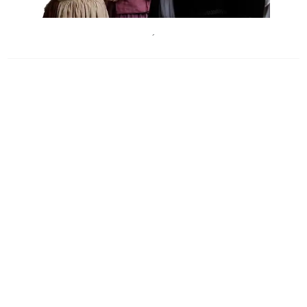
Hallergassenspiele
´