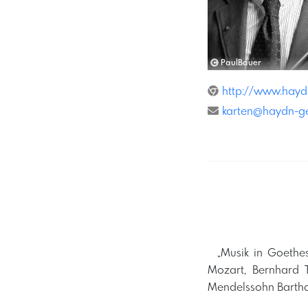
PaulBauer
http://www.haydn
karten@haydn-ges
​ ​ „Musik in Goe
Mozart, Bernhard 
Mendelssohn Barthol