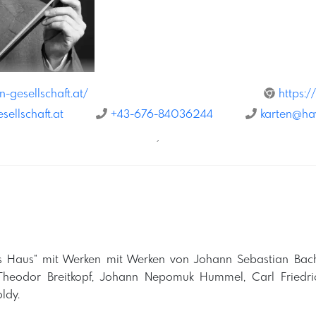
-gesellschaft.at/
https:/
ellschaft.at
+43-676-84036244
karten@hay
´
thes Haus“ mit Werken mit Werken von Johann Sebastian Ba
Theodor Breitkopf, Johann Nepomuk Hummel, Carl Friedric
dy. ​