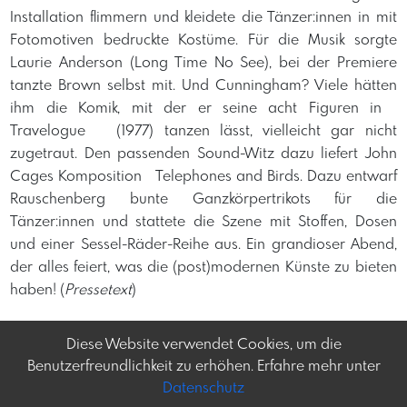
Installation flimmern und kleidete die Tänzer:innen in mit
Fotomotiven bedruckte Kostüme. Für die Musik sorgte
Laurie Anderson (Long Time No See), bei der Premiere
tanzte Brown selbst mit. Und Cunningham? Viele hätten
ihm die Komik, mit der er seine acht Figuren in
Travelogue (1977) tanzen lässt, vielleicht gar nicht
zugetraut. Den passenden Sound-Witz dazu liefert John
Cages Komposition Telephones and Birds. Dazu entwarf
Rauschenberg bunte Ganzkörpertrikots für die
Tänzer:innen und stattete die Szene mit Stoffen, Dosen
und einer Sessel-Räder-Reihe aus. Ein grandioser Abend,
der alles feiert, was die (post)modernen Künste zu bieten
haben! (
Pressetext
)
Diese Website verwendet Cookies, um die
Benutzerfreundlichkeit zu erhöhen. Erfahre mehr unter
Datenschutz
Frey-tag.at
Impressum