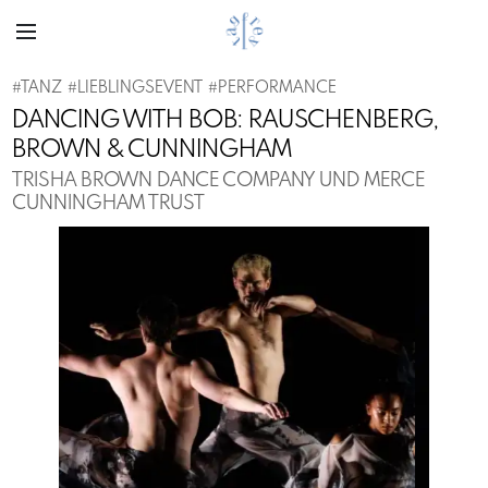
#
TANZ
#
LIEBLINGSEVENT
#
PERFORMANCE
DANCING WITH BOB: RAUSCHENBERG,
BROWN & CUNNINGHAM
TRISHA BROWN DANCE COMPANY UND MERCE
CUNNINGHAM TRUST
Previous
Next