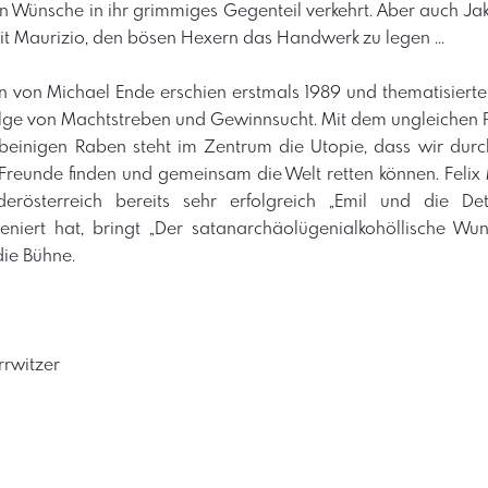
ten Wünsche in ihr grimmiges Gegenteil verkehrt. Aber auch Jak
t Maurizio, den bösen Hexern das Handwerk zu legen ...
von Michael Ende erschien erstmals 1989 und thematisierte
lge von Machtstreben und Gewinnsucht. Mit dem ungleichen
beinigen Raben steht im Zentrum die Utopie, dass wir du
reunde finden und gemeinsam die Welt retten können. Felix M
derösterreich bereits sehr erfolgreich „Emil und die Det
zeniert hat, bringt „Der satanarchäolügenialkohöllische Wun
ie Bühne.
rrwitzer