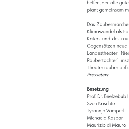
helfen, der alle gu
plant gemeinsam mi
Das Zaubermärchen 
Klimawandel als Fo
Katers und des rau
Gegensätzen neue F
Landestheater Nie
Räubertochter“ ins
Theaterzauber auf d
Pressetext
Besetzung
Prof. Dr. Beelzebub I
Sven Kaschte
Tyrannja Vamperl
Michaela Kaspar
Maurizio di Mauro