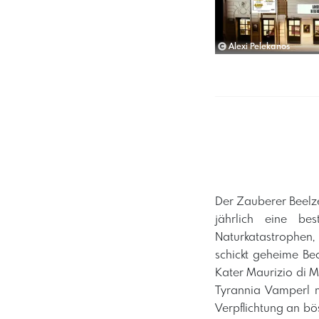
Alexi Pelekanos
Der Zauberer Beelzeb
jährlich eine be
Naturkatastrophen,
schickt geheime Beo
Kater Maurizio di M
Tyrannia Vamperl m
Verpflichtung an bö