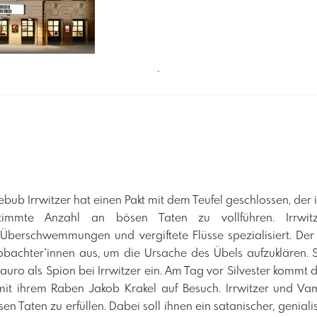
´
ub Irrwitzer hat einen Pakt mit dem Teufel geschlossen, der i
stimmte Anzahl an bösen Taten zu vollführen. Irrwit
 Überschwemmungen und vergiftete Flüsse spezialisiert. Der
bachter*innen aus, um die Ursache des Übels aufzuklären. S
auro als Spion bei Irrwitzer ein. Am Tag vor Silvester kommt 
it ihrem Raben Jakob Krakel auf Besuch. Irrwitzer und Va
sen Taten zu erfüllen. Dabei soll ihnen ein satanischer, genia