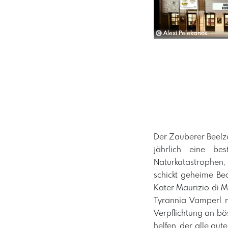
Alexi Pelekanos
Der Zauberer Beelzeb
jährlich eine be
Naturkatastrophen,
schickt geheime Beo
Kater Maurizio di M
Tyrannia Vamperl m
Verpflichtung an bö
helfen, der alle gu