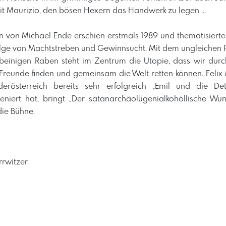
t Maurizio, den bösen Hexern das Handwerk zu legen ...
von Michael Ende erschien erstmals 1989 und thematisierte
lge von Machtstreben und Gewinnsucht. Mit dem ungleichen
beinigen Raben steht im Zentrum die Utopie, dass wir du
reunde finden und gemeinsam die Welt retten können. Felix M
derösterreich bereits sehr erfolgreich „Emil und die Det
zeniert hat, bringt „Der satanarchäolügenialkohöllische Wun
ie Bühne.
rrwitzer