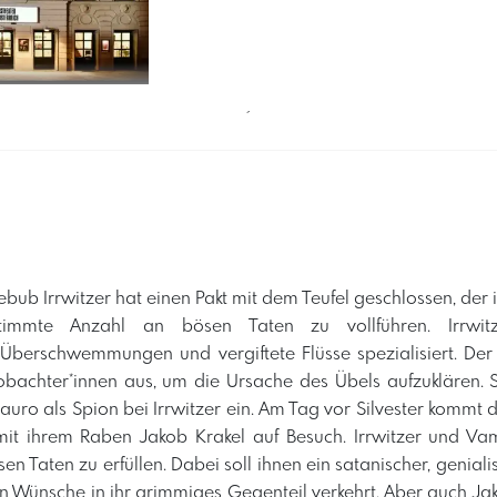
´
ub Irrwitzer hat einen Pakt mit dem Teufel geschlossen, der i
stimmte Anzahl an bösen Taten zu vollführen. Irrwit
 Überschwemmungen und vergiftete Flüsse spezialisiert. Der
bachter*innen aus, um die Ursache des Übels aufzuklären. S
auro als Spion bei Irrwitzer ein. Am Tag vor Silvester kommt 
it ihrem Raben Jakob Krakel auf Besuch. Irrwitzer und Va
sen Taten zu erfüllen. Dabei soll ihnen ein satanischer, genia
ten Wünsche in ihr grimmiges Gegenteil verkehrt. Aber auch Jak