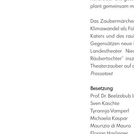
plant gemeinsam mi
Das Zaubermärchen 
Klimawandel als Fo
Katers und des rau
Gegensätzen neue F
Landestheater Nie
Räubertochter“ ins
Theaterzauber auf d
Pressetext
Besetzung
Prof. Dr. Beelzebub I
Sven Kaschte
Tyrannja Vamperl
Michaela Kaspar
Maurizio di Mauro
Florian Haslinger