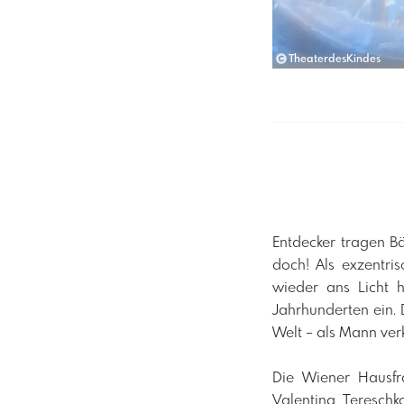
TheaterdesKindes
Entdecker tragen Bä
doch! Als exzentris
wieder ans Licht 
Jahrhunderten ein. 
Welt – als Mann verk
Die Wiener Hausfr
Valentina Tereschk