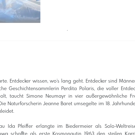
´
rte. Entdecker wissen, wo’s lang geht. Entdecker sind Männer
che Geschichtensammlerin Perdita Polaris, die voller Entde
holt, taucht Simone Neumayr in vier außergewöhnliche Fr
Die Naturforscherin Jeanne Baret umsegelte im 18. Jahrhunder
leidet.
au Ida Pfeiffer erlangte im Biedermeier als Solo-Weltrei
owa schaffte als erste Kosmonautin 1963 den steilen Kar