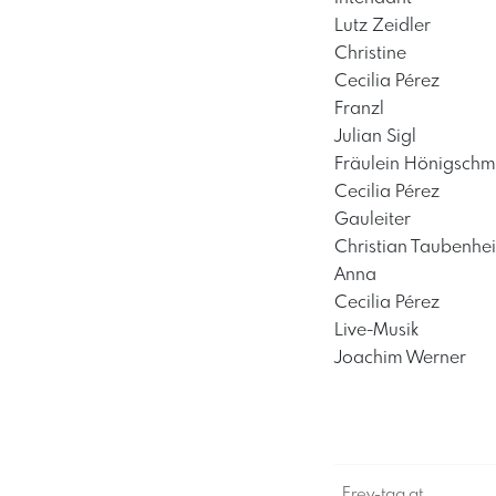
Lutz Zeidler
Christine
Cecilia Pérez
Franzl
Julian Sigl
Fräulein Hönigschm
Cecilia Pérez
Gauleiter
Christian Taubenhe
Anna
Cecilia Pérez
Live-Musik
Joachim Werner
Frey-tag.at