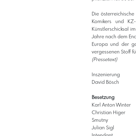
Die österreichisch
Komikers und KZ-
Künstlerschicksal i
Jahre nach dem Ende
Europa und der ga
vergessenen Stoff f
(Pressetext)
Inszenierung
David Bösch
Besetzung
Karl Anton Winter
Christian Higer
Smutny
Julian Sigl
Intendant