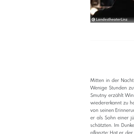
LandestheaterLinz
Mitten in der Nach
Wenige Stunden zuv
Smutny erzählt Win
wiedererkannt zu ha
von seinen Erinneru
er als Sohn einer j
schätzten. Im Dunkel
pflanzte: Hat er, de