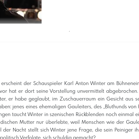
´
t erscheint der Schauspieler Karl Anton Winter am Bühnenei
or hat er dort seine Vorstellung unvermittelt abgebroche
ter, er habe geglaubt, im Zuschauerraum ein Gesicht aus s
ben: jenes eines ehemaligen Gauleiters, des „Bluthunds von
ngen taucht Winter in szenischen Rückblenden noch einmal ein
üdischen Mutter nur überlebte, weil Menschen wie der Gaule
 der Nacht stellt sich Winter jene Frage, die sein Peiniger i
r politisch Verfolgte, sich schuldig gemacht?