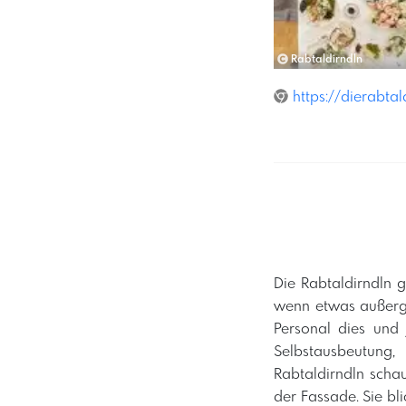
Rabtaldirndln
https://dierabta
Die Rabtaldirndln g
wenn etwas außerge
Personal dies und 
Selbstausbeutung,
Rabtaldirndln scha
der Fassade. Sie b