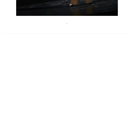
TommyHetzel
´