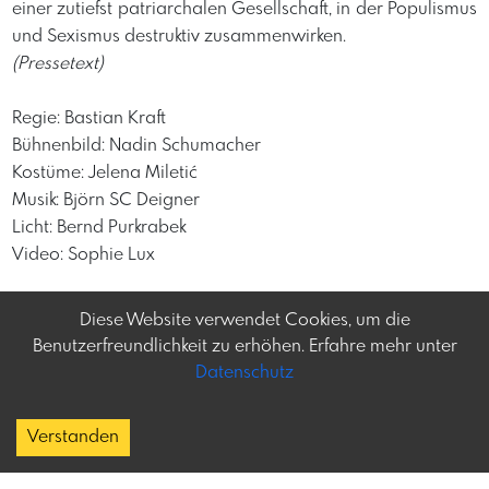
einer zutiefst patriarchalen Gesellschaft, in der Populismus
und Sexismus destruktiv zusammenwirken.
(Pressetext)
Regie: Bastian Kraft
Bühnenbild: Nadin Schumacher
Kostüme: Jelena Miletić
Musik: Björn SC Deigner
Licht: Bernd Purkrabek
Video: Sophie Lux
Diese Website verwendet Cookies, um die
Benutzerfreundlichkeit zu erhöhen. Erfahre mehr unter
Datenschutz
Frey-tag.at
Impressum
Feine Veranstaltungen
Datenschutz
Verstanden
und mehr in Österreich
Copyright
Kontakt:
social@frey-tag.at
About