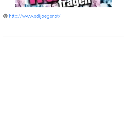
Horst Schroth
http://www.edijaeger.at/
´