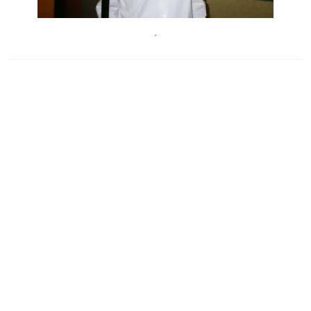
LunaRosaCeto
´