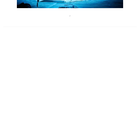
ChristopheRaynauddeLageFestivaldAvignon
´