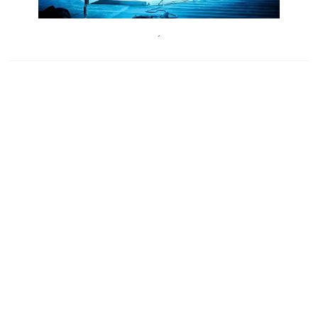
ChristopheRaynauddeLageFestivaldAvignon
´