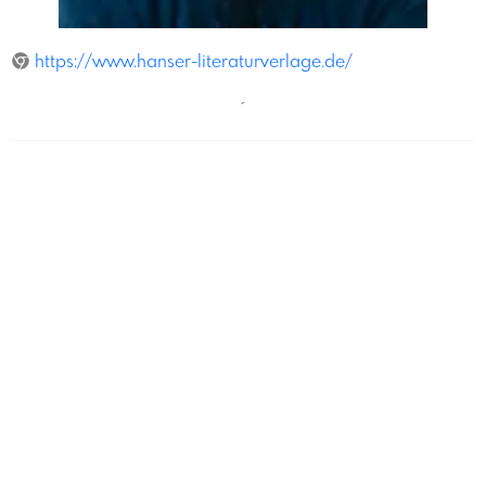
PetraWeixelbraun
https://www.hanser-literaturverlage.de/
´