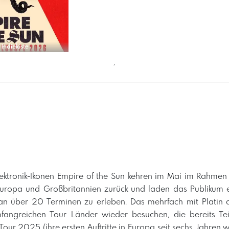
Indiekiste
´
lektronik-Ikonen Empire of the Sun kehren im Mai im Rahmen
ropa und Großbritannien zurück und laden das Publikum e
an über 20 Terminen zu erleben. Das mehrfach mit Platin
fangreichen Tour Länder wieder besuchen, die bereits Teil
our 2025 (ihre ersten Auftritte in Europa seit sechs Jahren