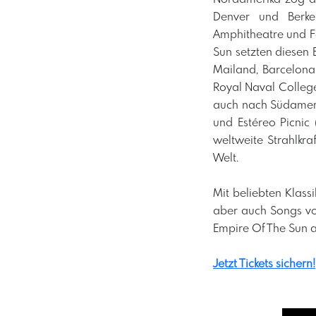
Denver und Berkel
Amphitheatre und Fe
Sun setzten diesen E
Mailand, Barcelona
Royal Naval College
auch nach Südameri
und Estéreo Picnic 
weltweite Strahlkra
Welt.
Mit beliebten Klass
aber auch Songs vo
Empire Of The Sun au
Jetzt Tickets sichern!