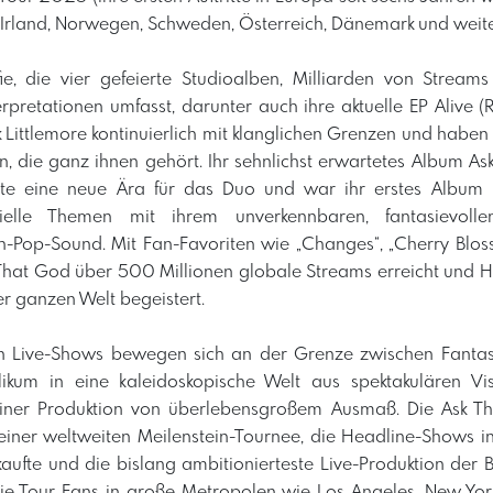
 Irland, Norwegen, Schweden, Österreich, Dänemark und weit
fie, die vier gefeierte Studioalben, Milliarden von Strea
pretationen umfasst, darunter auch ihre aktuelle EP Alive (
k Littlemore kontinuierlich mit klanglichen Grenzen und haben
n, die ganz ihnen gehört. Ihr sehnlichst erwartetes Album 
te eine neue Ära für das Duo und war ihr erstes Album
zielle Themen mit ihrem unverkennbaren, fantasievoll
-Pop-Sound. Mit Fan-Favoriten wie „Changes“, „Cherry Blo
That God über 500 Millionen globale Streams erreicht und H
er ganzen Welt begeistert.
den Live-Shows bewegen sich an der Grenze zwischen Fantas
ikum in eine kaleidoskopische Welt aus spektakulären Visu
einer Produktion von überlebensgroßem Ausmaß. Die Ask 
u einer weltweiten Meilenstein-Tournee, die Headline-Shows 
ufte und die bislang ambitionierteste Live-Produktion der B
e Tour Fans in große Metropolen wie Los Angeles, New York