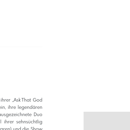
 ihrer „Ask That God
in, ihre legendären
 ausgezeichnete Duo
 ihrer sehnsüchtlig
 waren) und die Show