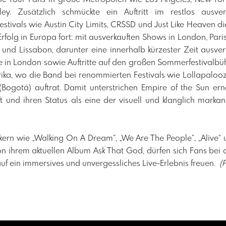
ey. Zusätzlich schmückte ein Auftritt im restlos ausve
stivals wie Austin City Limits, CRSSD und Just Like Heaven die
rfolg in Europa fort: mit ausverkauften Shows in London, Pari
 und Lissabon, darunter eine innerhalb kürzester Zeit ausve
 in London sowie Auftritte auf den großen Sommerfestivalbüh
ka, wo die Band bei renommierten Festivals wie Lollapalooza
(Bogotá) auftrat. Damit unterstrichen Empire of the Sun er
ft und ihren Status als eine der visuell und klanglich markan
ikern wie „Walking On A Dream“, „We Are The People“, „Alive“
n ihrem aktuellen Album Ask That God, dürfen sich Fans bei 
f ein immersives und unvergessliches Live-Erlebnis freuen. ​
(