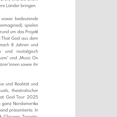
ere Länder bringen.
ms sowie bedeutende
Reimagined), spielen
 rund um das Projekt
Ask That God aus dem
 nach 8 Jahren und
en und nostalgisch
ssom“ und „Music On
örer*innen sowie ihr
ie und Realität und
als, theatralischer
That God Tour 2025
in ganz Nordamerika
and präsentierte. In
, Chicago, Toronto,