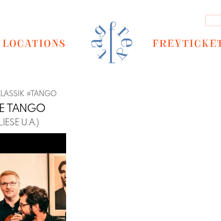
LOCATIONS
FREYTICKE
KLASSIK
#
TANGO
E TANGO
IESE U.A.)
Next