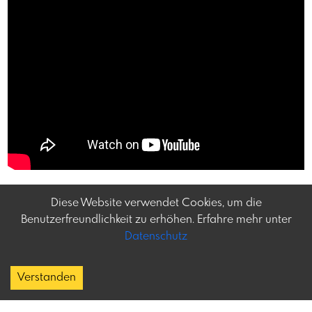
Diese Website verwendet Cookies, um die
Benutzerfreundlichkeit zu erhöhen. Erfahre mehr unter
Datenschutz
Frey-tag.at
Impressum
Feine Veranstaltungen
Datenschutz
Verstanden
und mehr in Österreich
Copyright
Kontakt:
social@frey-tag.at
About