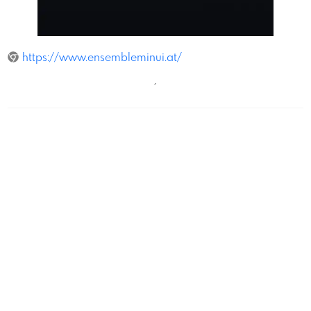
LexKarelly
https://www.ensembleminui.at/
´