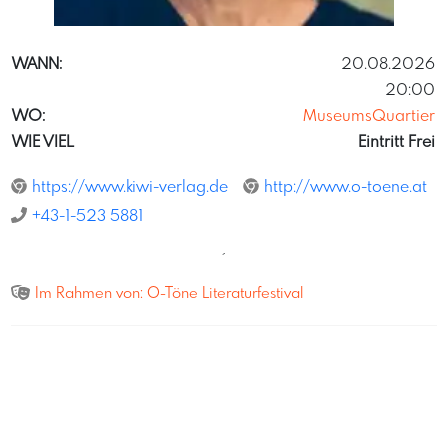
LenaGiovanazzi
WANN:
20.08.2026
20:00
WO:
MuseumsQuartier
WIE VIEL
Eintritt Frei
https://www.kiwi-verlag.de
http://www.o-toene.at
+43-1-523 5881
´
Im Rahmen von:
O-Töne Literaturfestival