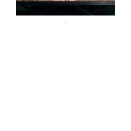
FelixLenz
´