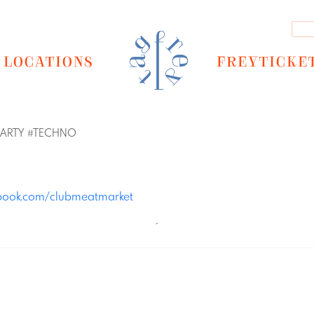
LOCATIONS
FREYTICKE
PARTY
#
TECHNO
book.com/clubmeatmarket
´