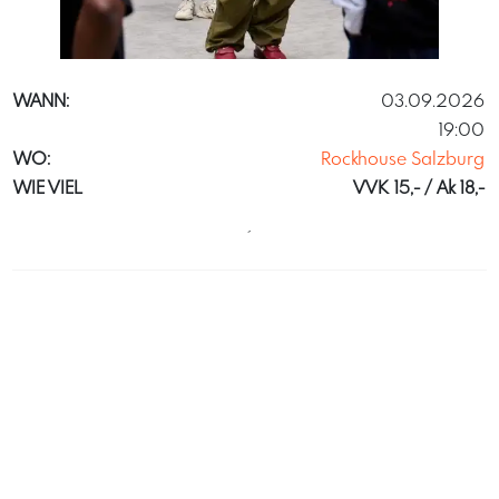
Raphael Mittendorfer
WANN:
03.09.2026
19:00
WO:
Rockhouse Salzburg
WIE VIEL
VVK 15,- / Ak 18,-
´