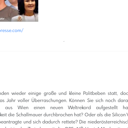
ver
presse.com/
´
nden wieder einige große und kleine Politbeben statt, do
das Jahr voller Überraschungen. Können Sie sich noch daran
rin aus Wien einen neuen Weltrekord aufgestellt h
eit die Schallmauer durchbrochen hat? Oder als die Silicon
 beantragte und sich dadurch rettete? Die niederösterreichi