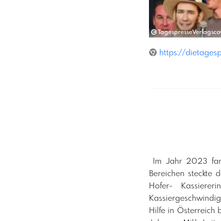
TagespresseVerlagsco
https://dietages
​ Im Jahr 2023 fa
Bereichen steckte 
Hofer- Kassiere
Kassiergeschwindigk
Hilfe in Österreich