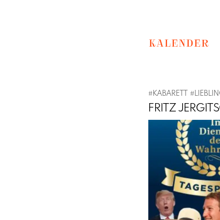
KALENDER
#
KABARETT
#
LIEBLI
FRITZ JERGIT
Previous