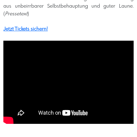
aus unbeirrbarer Selbstbehauptung und guter Laune.
(
Pressetext
)
Jetzt Tickets sichern!