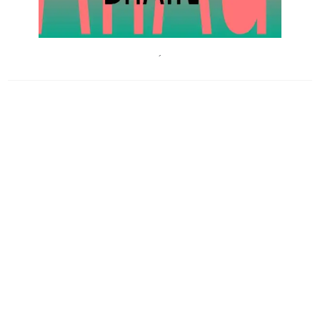
Kunsthauswien
´