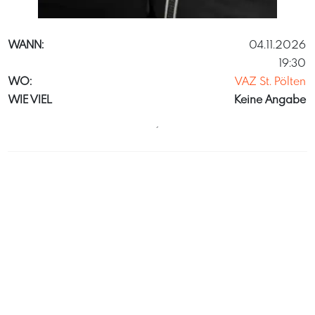
LukasBeck
WANN:
04.11.2026
19:30
WO:
VAZ St. Pölten
WIE VIEL
Keine Angabe
´