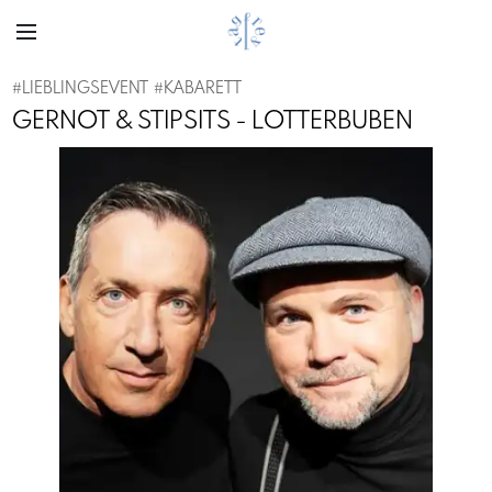
#
LIEBLINGSEVENT
#
KABARETT
GERNOT & STIPSITS - LOTTERBUBEN
Previous
Next