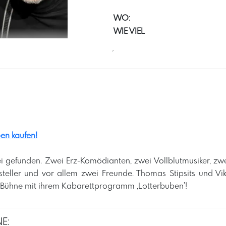
WO:
WIE VIEL
´
ben kaufen!
i gefunden. Zwei Erz-Komödianten, zwei Vollblutmusiker, zwe
eller und vor allem zwei Freunde. Thomas Stipsits und Vikt
Bühne mit ihrem Kabarettprogramm ‚Lotterbuben'! ​
E: