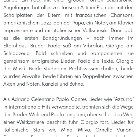
Lande. Ein Poet mit einer großen Portion Selbstironie.
Angefangen hat alles zu Hause in Asti im Piemont mit den
Schallplatten der Eltern, mit französischen Chansons,
amerikanischem Jazz, den der Papa, ein Notar, am Klavier
improvisierte und mit italienischer Volksmusik. ​ Dann gab
es die ersten Bandgründungen – noch immer im
Elternhaus: Bruder Paolo saß am Vibrafon, Giorgio am
Schlagzeug. Bald schrieben und komponierten sie
gemeinsam erfolgreiche Lieder, Paolo die Texte, Giorgio
die Musik. Beide studierten Rechtswissenschaften, beide
wurden Anwälte, beide führten ein Doppelleben zwischen
Akten und Noten, Kanzlei und Bühne.
Als Adriano Celentano Paolo Contes Lieder wie "Azzurro"
in internationale Hits verwandelte, trennten sich die Wege
der Brüder. Während Paolo langsam, aber sicher den Weg
einer Weltkarriere beschritt, fuhr Giorgio fort, Lieder für
italienische Stars wie Mina, Milva, Ornella Vanoni,