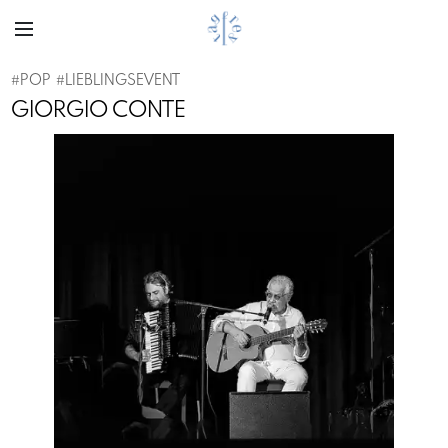
#
POP
#
LIEBLINGSEVENT
GIORGIO CONTE
Previous
Next