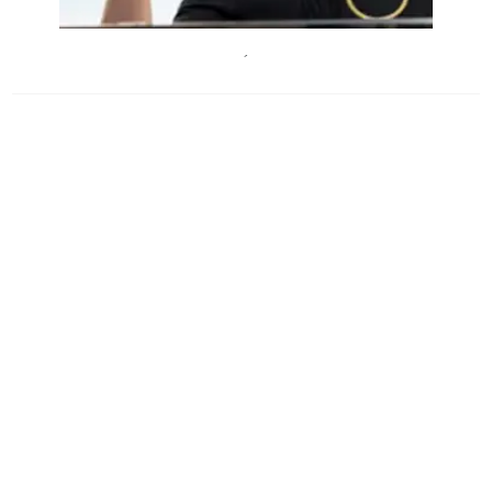
S.Colloridi
´