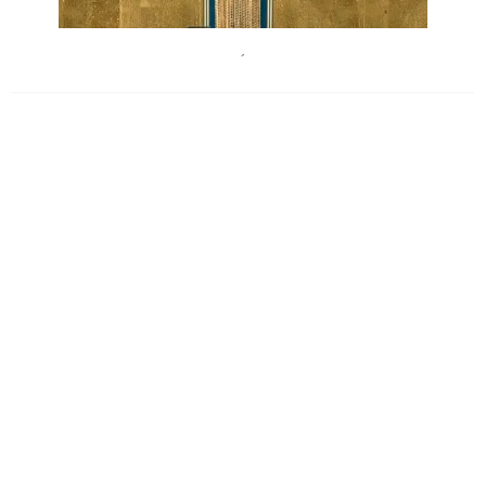
Bueorodardin
´