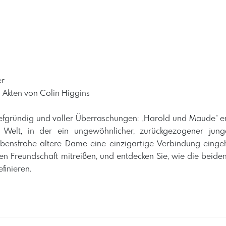
er
i Akten von Colin Higgins
efgründig und voller Überraschungen: „Harold und Maude“ en
 Welt, in der ein ungewöhnlicher, zurückgezogener ju
lebensfrohe ältere Dame eine einzigartige Verbindung eingeh
en Freundschaft mitreißen, und entdecken Sie, wie die beid
efinieren.