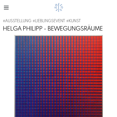
#
AUSSTELLUNG
#
LIEBLINGSEVENT
#
KUNST
HELGA PHILIPP - BEWEGUNGSRÄUME
Previous
Next