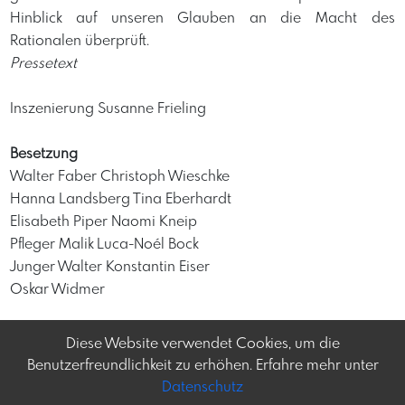
Hinblick auf unseren Glauben an die Macht des
Rationalen überprüft.
Pressetext
Inszenierung Susanne Frieling
Besetzung
Walter Faber Christoph Wieschke
Hanna Landsberg Tina Eberhardt
Elisabeth Piper Naomi Kneip
Pfleger Malik Luca-Noél Bock
Junger Walter Konstantin Eiser
Oskar Widmer
Diese Website verwendet Cookies, um die
Benutzerfreundlichkeit zu erhöhen. Erfahre mehr unter
Datenschutz
Frey-tag.at
Impressum