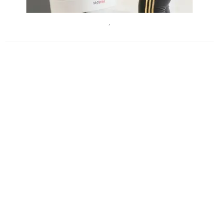
ChristianKrautzberger
´