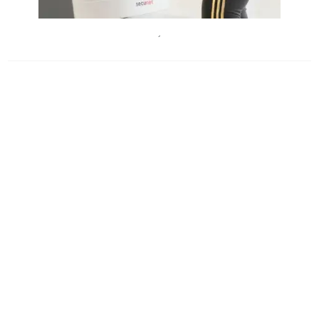
ChristianKrautzberger
´