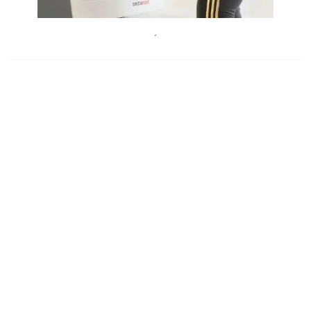
ChristianKrautzberger
´