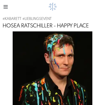
#
KABARETT
#
LIEBLINGSEVENT
HOSEA RATSCHILLER - HAPPY PLACE
Previous
Next