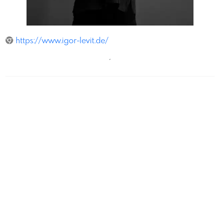
FelixBroede
https://www.igor-levit.de/
´