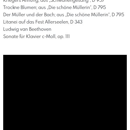
Kriegers Ahnung; aus „Schwanengesang“, D 957
Trockne Blumen; aus „Die schöne Müllerin“, D 795
Der Müller und der Bach; aus „Die schöne Müllerin“, D 795
Litanei auf das Fest Allerseelen, D 343
Ludwig van Beethoven
Sonate für Klavier c-Moll, op. 111