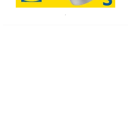
IKEA Austria
´