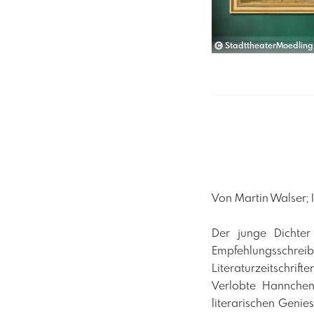
StadttheaterMoedling
Von Martin Walser; 
Der junge Dichter
Empfehlungsschr
Literaturzeitschrif
Verlobte Hannchen
literarischen Genie