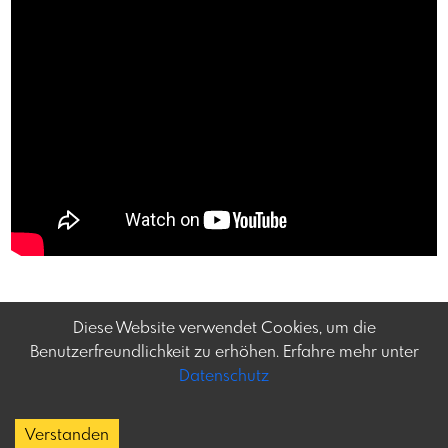
Diese Website verwendet Cookies, um die
Benutzerfreundlichkeit zu erhöhen. Erfahre mehr unter
Datenschutz
Frey-tag.at
Impressum
Feine Veranstaltungen
Datenschutz
Verstanden
und mehr in Österreich
Copyright