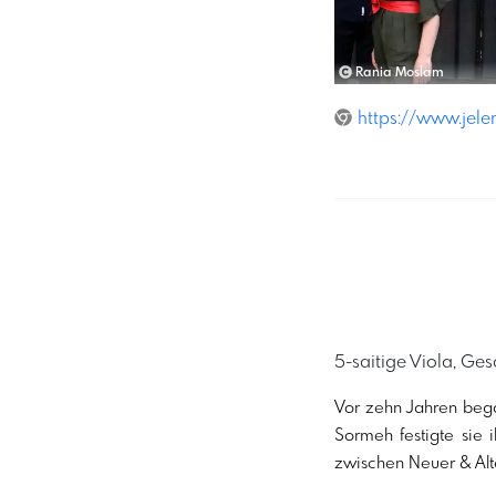
Rania Moslam
https://www.jel
5-saitige Viola, Ge
Vor zehn Jahren beg
Sormeh festigte sie 
zwischen Neuer & Alte